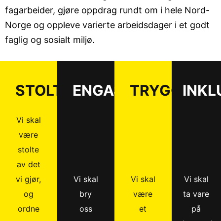
fagarbeider, gjøre oppdrag rundt om i hele Nord-
Norge og oppleve varierte arbeidsdager i et godt
faglig og sosialt miljø.
STOLTHET
ENGASJEMENT
TRYGGHET
INKL
Vi skal
være
stolte
av det
vi gjør,
Vi skal
Vi skal
Vi skal
og
bry
være
ta vare
ordne
oss
et
på